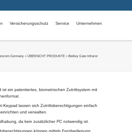
en
Versicherungsschutz
Service
Unternehmen
dencom Germany
>
ÜBERSICHT PRODUKTE
>
BioKey Gate Infrarot
t ein patentiertes, biometrischen Zutrittsystem mit
chenformat.
Keypad lassen sich Zutrittsberechtigungen einfach
inrichten und verwalten.
habung, da kein zusätzlicher PC notwendig ist.
rittsberechtigungen können mittels Fernbedienung