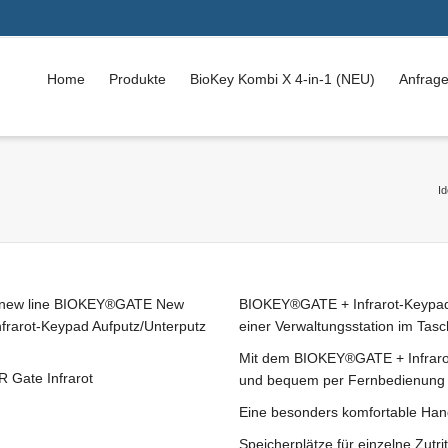
Home
Produkte
BioKey Kombi X 4-in-1 (NEU)
Anfrag
I
BIOKEY®GATE + Infrarot-Keypad is
einer Verwaltungsstation im Tas
Mit dem BIOKEY®GATE + Infrarot-
und bequem per Fernbedienung e
Eine besonders komfortable Hand
Speicherplätze für einzelne Zut