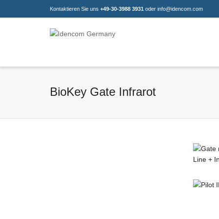
Kontaktieren Sie uns
+49-30-3988 3931
oder info@idencom.com
BioKey Gate Infrarot