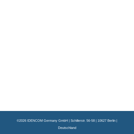
©2026 IDENCOM Germany GmbH | Schillerstr. 56-58 | 10627 Berlin |
Deutschland